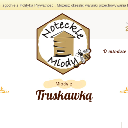
ug i zgodnie z Polityką Prywatności. Możesz określić warunki przechowywania 
S
O miodzie 
Miody z
truskawką