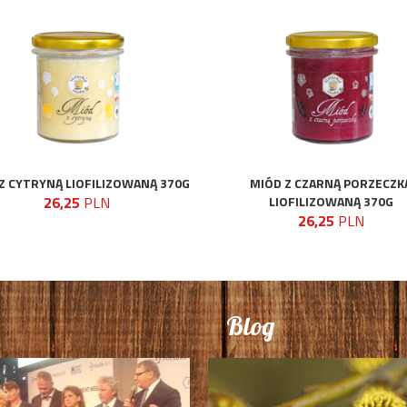
Z CYTRYNĄ LIOFILIZOWANĄ 370G
MIÓD Z CZARNĄ PORZECZK
26,25
PLN
LIOFILIZOWANĄ 370G
26,25
PLN
Blog