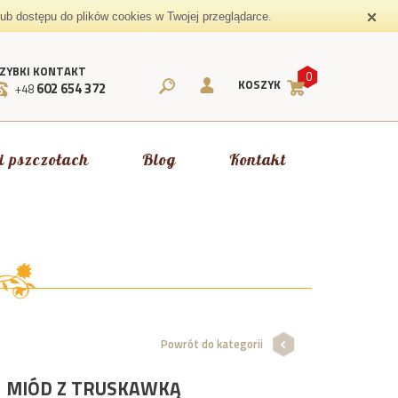
lub dostępu do plików cookies w Twojej przeglądarce.
ZYBKI KONTAKT
0
KOSZYK
602 654 372
+48
i pszczołach
Blog
Kontakt
Powrót do kategorii
MIÓD Z TRUSKAWKĄ