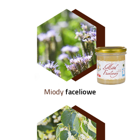
Miody
faceliowe