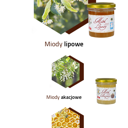
Miody
lipowe
Miody
akacjowe